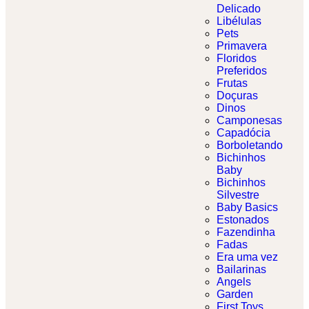
Delicado​
Libélulas
Pets
Primavera
Floridos
Preferidos
Frutas
Doçuras
Dinos
Camponesas
Capadócia
Borboletando
Bichinhos
Baby
Bichinhos
Silvestre
Baby Basics
Estonados
Fazendinha
Fadas
Era uma vez
Bailarinas
Angels
Garden
First Toys