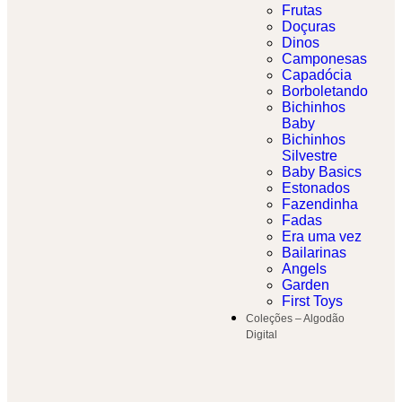
Frutas
Doçuras
Dinos
Camponesas
Capadócia
Borboletando
Bichinhos
Baby
Bichinhos
Silvestre
Baby Basics
Estonados
Fazendinha
Fadas
Era uma vez
Bailarinas
Angels
Garden
First Toys
Coleções – Algodão
Digital