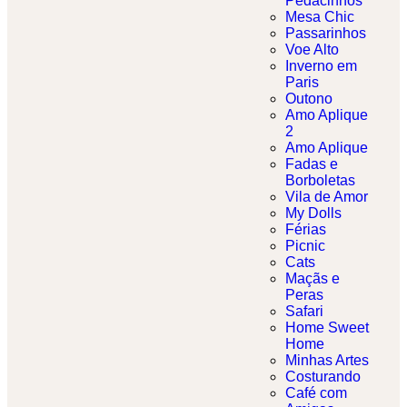
Pedacinhos
Mesa Chic
Passarinhos
Voe Alto
Inverno em
Paris
Outono
Amo Aplique
2
Amo Aplique
Fadas e
Borboletas​
Vila de Amor
My Dolls
Férias
Picnic
Cats
Maçãs e
Peras
Safari
Home Sweet
Home
Minhas Artes
Costurando
Café com