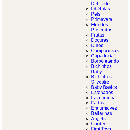
Delicado​
Libélulas
Pets
Primavera
Floridos
Preferidos
Frutas
Doçuras
Dinos
Camponesas
Capadócia
Borboletando
Bichinhos
Baby
Bichinhos
Silvestre
Baby Basics
Estonados
Fazendinha
Fadas
Era uma vez
Bailarinas
Angels
Garden
First Toys