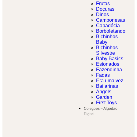
Frutas
Doçuras
Dinos
Camponesas
Capadócia
Borboletando
Bichinhos
Baby
Bichinhos
Silvestre
Baby Basics
Estonados
Fazendinha
Fadas
Era uma vez
Bailarinas
Angels
Garden
First Toys
Coleções – Algodão
Digital