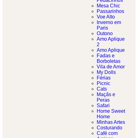
Pedacinhos
Mesa Chic
Passarinhos
Voe Alto
Inverno em
Paris
Outono
Amo Aplique
2
Amo Aplique
Fadas e
Borboletas​
Vila de Amor
My Dolls
Férias
Picnic
Cats
Maçãs e
Peras
Safari
Home Sweet
Home
Minhas Artes
Costurando
Café com