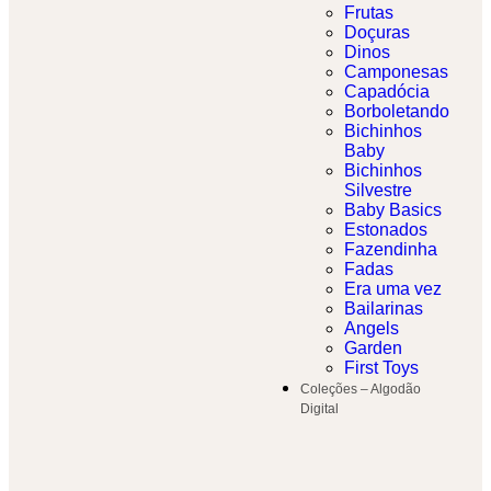
Frutas
Doçuras
Dinos
Camponesas
Capadócia
Borboletando
Bichinhos
Baby
Bichinhos
Silvestre
Baby Basics
Estonados
Fazendinha
Fadas
Era uma vez
Bailarinas
Angels
Garden
First Toys
Coleções – Algodão
Digital