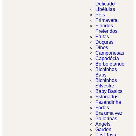
Delicado​
Libélulas
Pets
Primavera
Floridos
Preferidos
Frutas
Doçuras
Dinos
Camponesas
Capadócia
Borboletando
Bichinhos
Baby
Bichinhos
Silvestre
Baby Basics
Estonados
Fazendinha
Fadas
Era uma vez
Bailarinas
Angels
Garden
First Toys