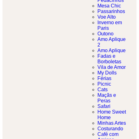
Pedacinhos
Mesa Chic
Passarinhos
Voe Alto
Inverno em
Paris
Outono
Amo Aplique
2
Amo Aplique
Fadas e
Borboletas​
Vila de Amor
My Dolls
Férias
Picnic
Cats
Maçãs e
Peras
Safari
Home Sweet
Home
Minhas Artes
Costurando
Café com